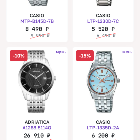
CASIO
CASIO
MTP-B145D-7B
LTP-1230D-7C
8 490
₽
5 520
₽
9 990
₽
6 490
₽
муж.
жен.
-10%
-15%
ADRIATICA
CASIO
A1288.5114Q
LTP-1335D-2A
26 910
₽
6 200
₽