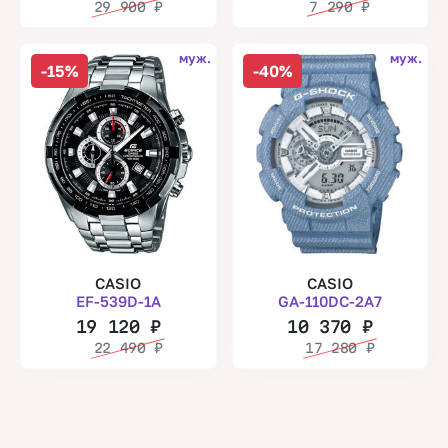
29 900
₽
7 290
₽
муж.
муж.
-15%
-40%
CASIO
CASIO
EF-539D-1A
GA-110DC-2A7
19 120
₽
10 370
₽
22 490
₽
17 280
₽