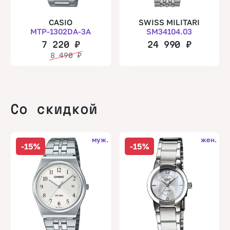
CASIO
SWISS MILITARI
MTP-1302DA-3A
SM34104.03
7 220
₽
24 990
₽
8 490
₽
Со скидкой
муж.
жен.
-15%
-15%