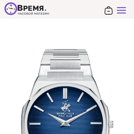
В
РЕМЯ
.
12
9
3
6
ЧАСОВОЙ МАГАЗИН