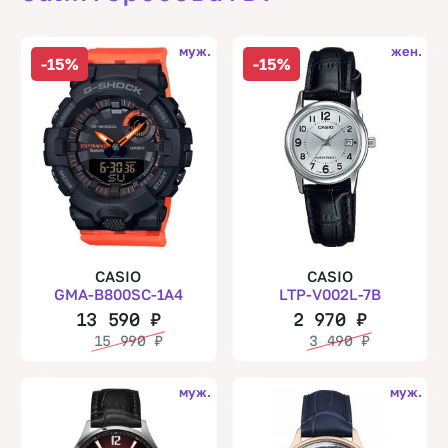
муж.
жен.
-15%
-15%
CASIO
CASIO
GMA-B800SC-1A4
LTP-V002L-7B
13 590
₽
2 970
₽
15 990
₽
3 490
₽
муж.
муж.