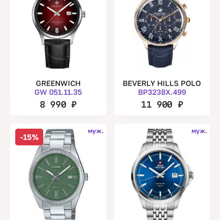
GREENWICH
BEVERLY HILLS POLO
GW 051.11.35
BP3238X.499
8 990
₽
11 900
₽
муж.
муж.
-15%