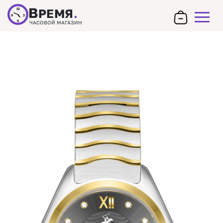
В
РЕМЯ
.
12
9
3
6
ЧАСОВОЙ МАГАЗИН