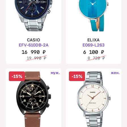
CASIO
ELIXA
EFV-610DB-2A
E069-L263
16 990
₽
6 100
₽
19 990
₽
8 720
₽
муж.
жен.
-15%
-15%