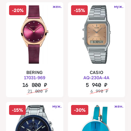
жен.
муж.
-20%
-15%
BERING
CASIO
17031-969
AQ-230A-4A
16 800
₽
5 940
₽
21 000
₽
6 990
₽
муж.
жен.
-15%
-30%