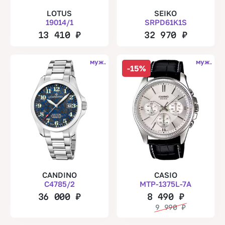
LOTUS
SEIKO
19014/1
SRPD61K1S
13 410
₽
32 970
₽
муж.
муж.
-15%
CANDINO
CASIO
C4785/2
MTP-1375L-7A
36 000
₽
8 490
₽
9 990
₽