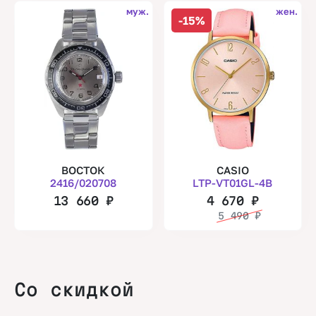
муж.
жен.
-15%
ВОСТОК
CASIO
2416/020708
LTP-VT01GL-4B
13 660
₽
4 670
₽
5 490
₽
Со скидкой