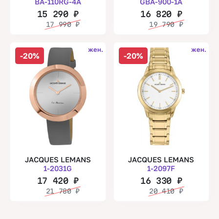
BA-110RG-4A
GBA-900-1A
15 290
₽
16 820
₽
17 990
₽
19 790
₽
жен.
жен.
-20%
-20%
JACQUES LEMANS
JACQUES LEMANS
1-2031G
1-2097F
17 420
₽
16 330
₽
21 780
₽
20 410
₽