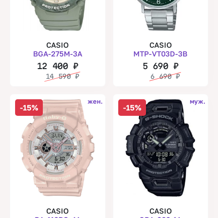
CASIO
CASIO
BGA-275M-3A
MTP-VT03D-3B
12 400
₽
5 690
₽
14 590
₽
6 690
₽
жен.
муж.
-15%
-15%
CASIO
CASIO