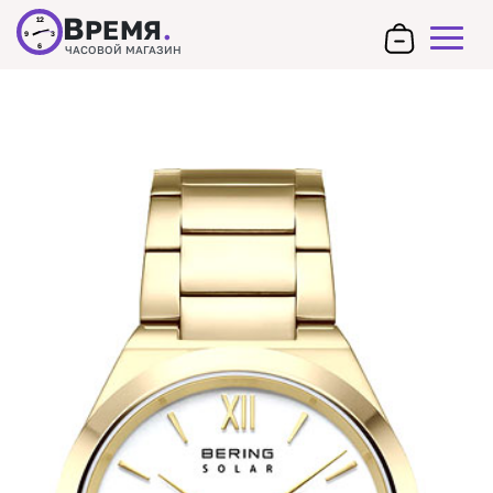
В
РЕМЯ
.
12
9
3
6
ЧАСОВОЙ МАГАЗИН