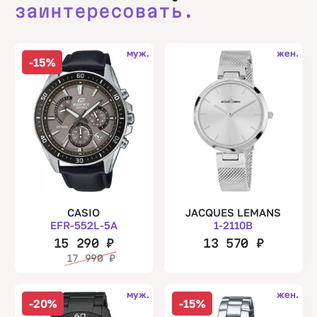
заинтересовать.
муж.
жен.
-15%
CASIO
JACQUES LEMANS
EFR-552L-5A
1-2110B
15 290
₽
13 570
₽
17 990
₽
муж.
жен.
-20%
-15%