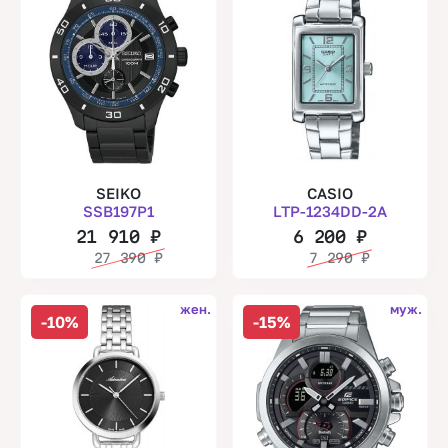
SEIKO
CASIO
SSB197P1
LTP-1234DD-2A
21 910
₽
6 200
₽
27 390
₽
7 290
₽
жен.
муж.
-10%
-15%