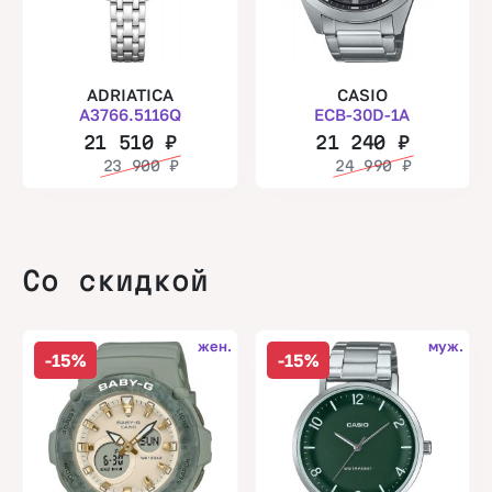
ADRIATICA
CASIO
A3766.5116Q
ECB-30D-1A
21 510
₽
21 240
₽
23 900
₽
24 990
₽
Со скидкой
жен.
муж.
-15%
-15%