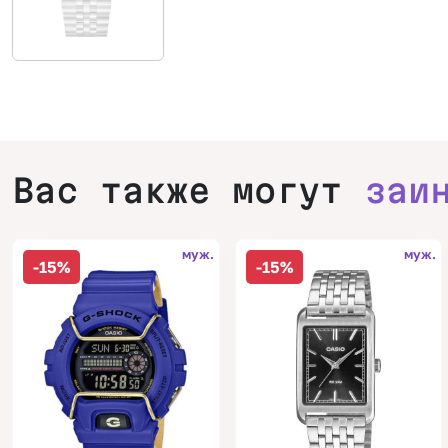
Вас также могут
заи
муж.
муж.
-15%
-15%