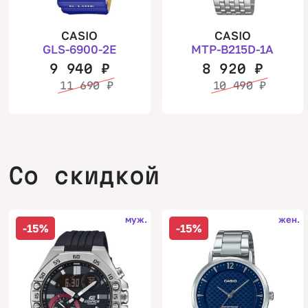
CASIO
CASIO
GLS-6900-2E
MTP-B215D-1A
9 940
₽
8 920
₽
11 690
₽
10 490
₽
Со скидкой
муж.
жен.
-15%
-15%