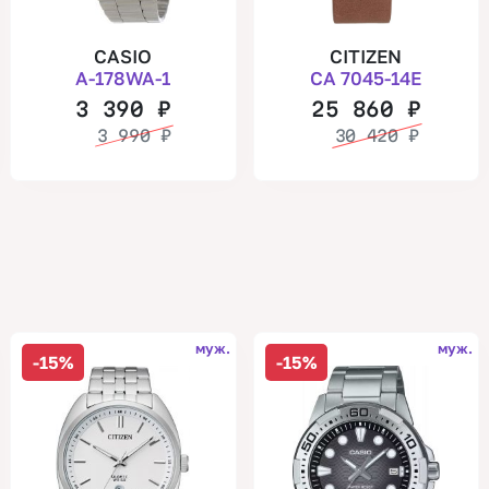
CASIO
CITIZEN
A-178WA-1
CA 7045-14E
3 390
₽
25 860
₽
3 990
₽
30 420
₽
муж.
муж.
-15%
-15%