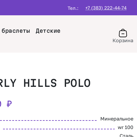
+7 (383) 222-44-74
Тел.:
 браслеты
Детские
Корзина
RLY HILLS POLO
40
₽
Минеральное
wr 100
Сталь