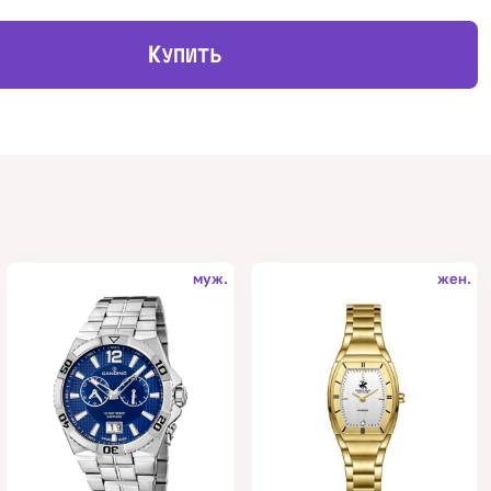
К
УПИТЬ
муж.
жен.