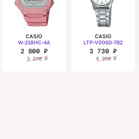
CASIO
CASIO
W-218HC-4A
LTP-V006D-7B2
2 800
₽
3 730
₽
3 290
₽
4 390
₽