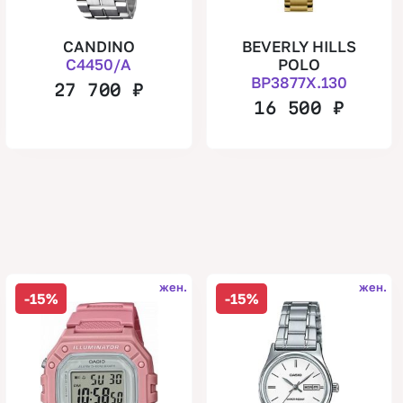
CANDINO
BEVERLY HILLS
C4450/A
POLO
BP3877X.130
27 700
₽
16 500
₽
жен.
жен.
-15%
-15%