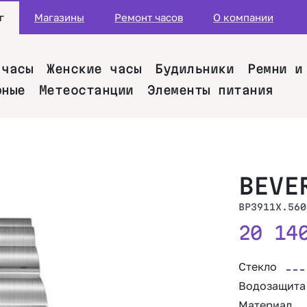
г
Магазины
Ремонт часов
О компании
 часы
Женские часы
Будильники
Ремни и
рные
Метеостанции
Элементы питания
BEVE
BP3911X.560
20 1
Стекло
Водозащита
Материал