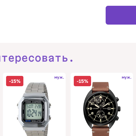
нтересовать.
муж.
муж.
-15%
-15%