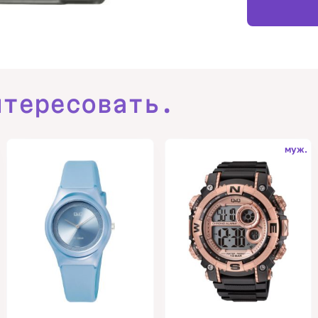
нтересовать.
муж.