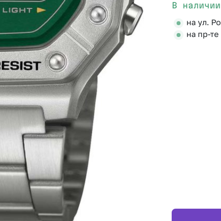
В наличии
на ул. Р
на пр-те