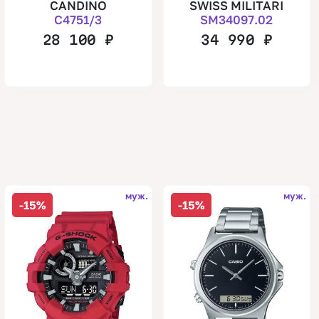
CANDINO
SWISS MILITARI
C4751/3
SM34097.02
28 100
₽
34 990
₽
муж.
муж.
-15%
-15%