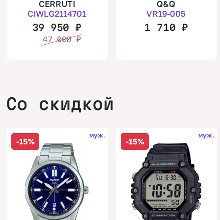
CERRUTI
Q&Q
CIWLG2114701
VR19-005
39 950
₽
1 710
₽
47 000
₽
Со скидкой
муж.
муж.
-15%
-15%