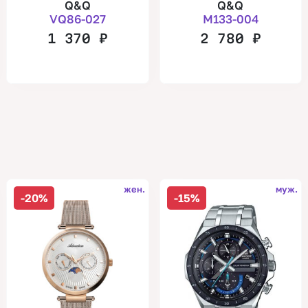
Q&Q
Q&Q
VQ86-027
M133-004
1 370
₽
2 780
₽
жен.
муж.
-20%
-15%