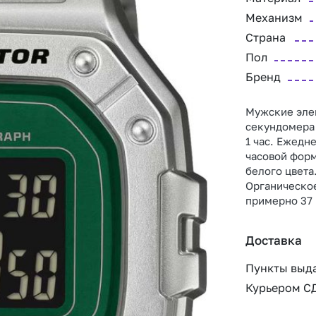
Механизм
Страна
Пол
Бренд
Мужские эле
секундомера 
1 час. Ежедн
часовой форм
белого цвета.
Органическое
примерно 37 
Доставка
Пункты выд
Курьером С