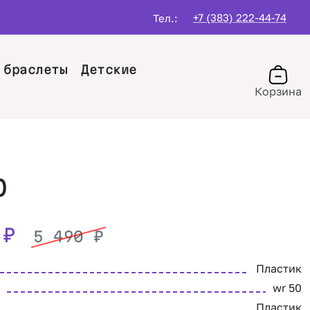
+7 (383) 222-44-74
Тел.:
 браслеты
Детские
Корзина
O
0
₽
5 490
₽
Пластик
wr 50
Пластик