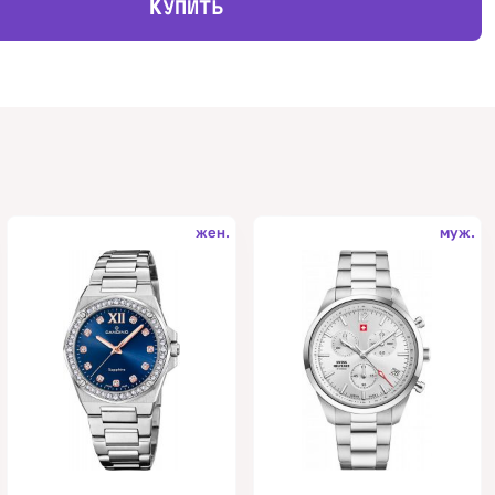
К
УПИТЬ
жен.
муж.