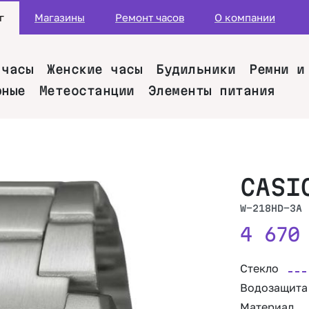
г
Магазины
Ремонт часов
О компании
 часы
Женские часы
Будильники
Ремни и
рные
Метеостанции
Элементы питания
CASI
W-218HD-3A
4 67
Стекло
Водозащита
Материал