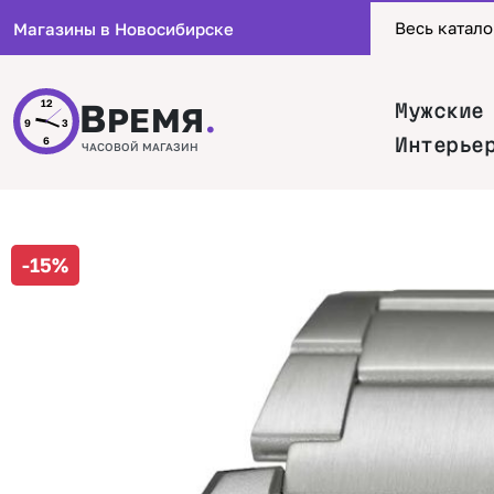
Весь катало
Магазины в Новосибирске
В
12
Мужские
РЕМЯ
.
9
3
Интерье
6
ЧАСОВОЙ МАГАЗИН
-15%