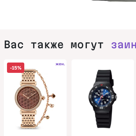
Вас также могут
заи
жен.
-15%