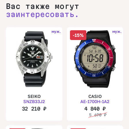
Вас также могут
заинтересовать.
муж.
муж.
-15%
SEIKO
CASIO
SNZB33J2
AE-1700H-1A2
32 210
₽
4 840
₽
5 690
₽