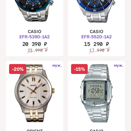
CASIO
CASIO
EFR-539D-1A2
EFR-552D-1A2
20 390
₽
15 290
₽
23 990
₽
17 990
₽
муж.
муж.
-20%
-15%
ORIENT
CASIO