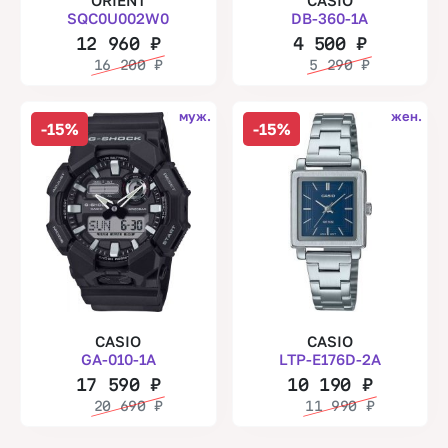
SQC0U002W0
DB-360-1A
12 960
₽
4 500
₽
16 200
₽
5 290
₽
муж.
жен.
-15%
-15%
CASIO
CASIO
GA-010-1A
LTP-E176D-2A
17 590
₽
10 190
₽
20 690
₽
11 990
₽