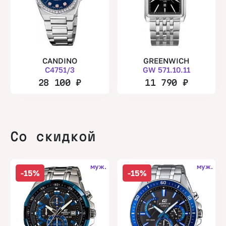
CANDINO
GREENWICH
C4751/3
GW 571.10.11
28 100
₽
11 790
₽
Со скидкой
муж.
муж.
-15%
-15%