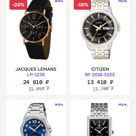
жен.
муж.
-20%
-15%
JACQUES LEMANS
CITIZEN
LP-123E
BF 2018-52EE
24 810
₽
13 410
₽
31 010
₽
15 780
₽
жен.
муж.