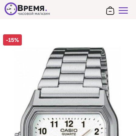
В
РЕМЯ
.
12
9
3
6
ЧАСОВОЙ МАГАЗИН
-15%