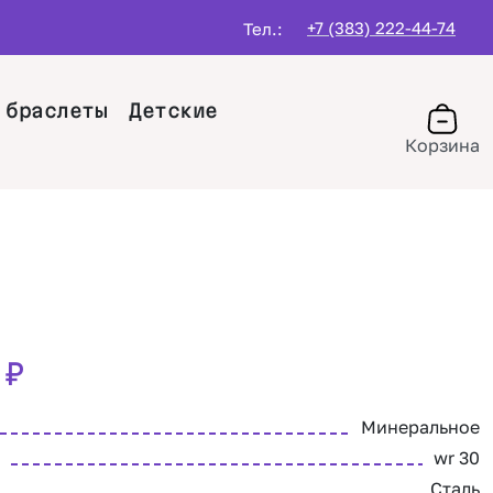
+7 (383) 222-44-74
Тел.:
 браслеты
Детские
Корзина
0
₽
Минеральное
wr 30
Сталь