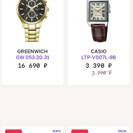
GREENWICH
CASIO
GW 053.20.31
LTP-V007L-9B
16 690
₽
3 390
₽
3 990
₽
жен.
муж.