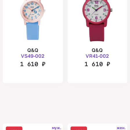
Q&Q
Q&Q
VS49-002
VR41-002
1 610
₽
1 610
₽
муж.
жен.