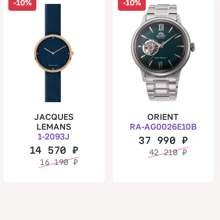
-10%
-10%
JACQUES
ORIENT
LEMANS
RA-AG0026E10B
1-2093J
37 990
₽
14 570
₽
42 210
₽
16 190
₽