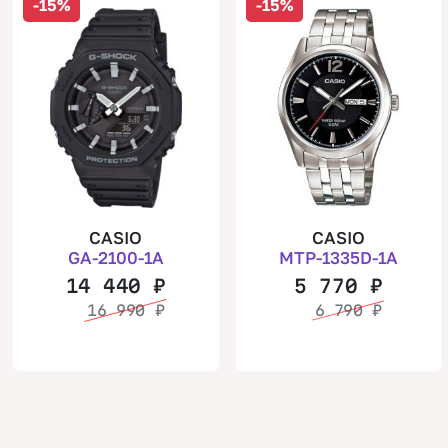
-15%
-15%
CASIO
CASIO
GA-2100-1A
MTP-1335D-1A
14 440
₽
5 770
₽
16 990
₽
6 790
₽