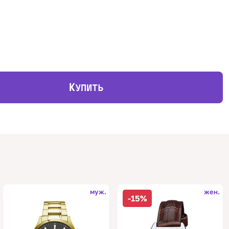
К
УПИТЬ
муж.
жен.
-15%