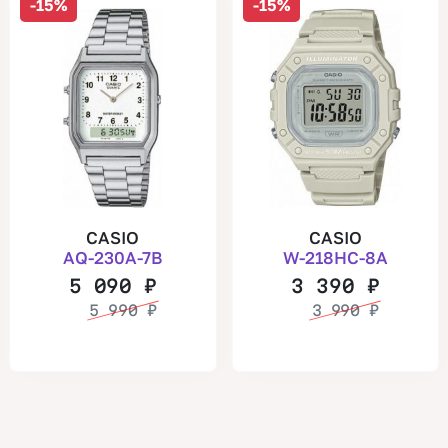
-15%
-15%
CASIO
CASIO
AQ-230A-7B
W-218HC-8A
5 090
₽
3 390
₽
5 990
₽
3 990
₽