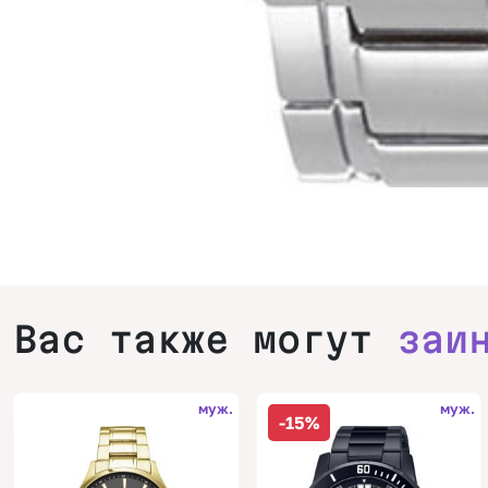
Вас также могут
заи
муж.
муж.
-15%