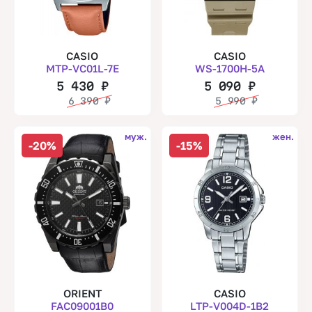
CASIO
CASIO
MTP-VC01L-7E
WS-1700H-5A
5 430
₽
5 090
₽
6 390
₽
5 990
₽
муж.
жен.
-20%
-15%
ORIENT
CASIO
FAC09001B0
LTP-V004D-1B2