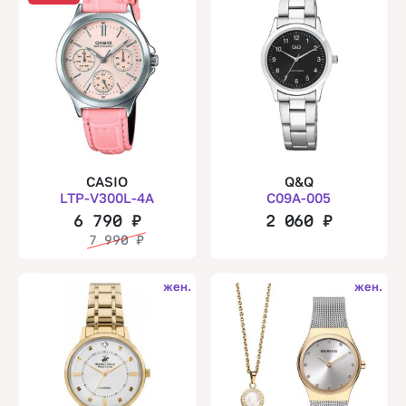
CASIO
Q&Q
LTP-V300L-4A
C09A-005
6 790
₽
2 060
₽
7 990
₽
жен.
жен.