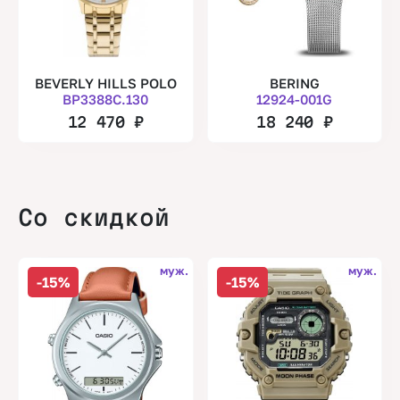
BEVERLY HILLS POLO
BERING
BP3388C.130
12924-001G
12 470
₽
18 240
₽
Со скидкой
муж.
муж.
-15%
-15%