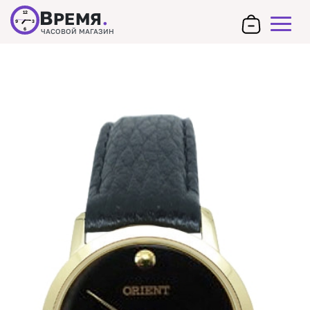
В
РЕМЯ
.
12
9
3
6
ЧАСОВОЙ МАГАЗИН