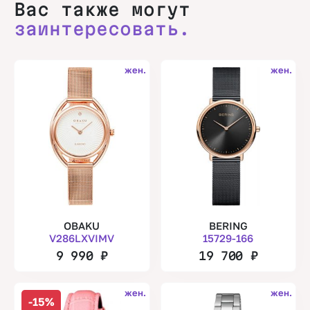
Вас также могут
заинтересовать.
жен.
жен.
OBAKU
BERING
V286LXVIMV
15729-166
9 990
₽
19 700
₽
жен.
жен.
-15%