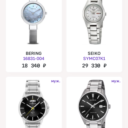
BERING
SEIKO
16831-004
SYMC07K1
18 340
₽
29 330
₽
муж.
муж.