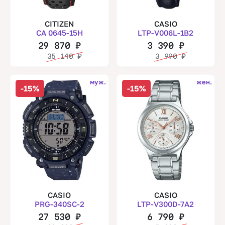
CITIZEN
CASIO
CA 0645-15H
LTP-V006L-1B2
29 870
₽
3 390
₽
35 140
₽
3 990
₽
муж.
жен.
-15%
-15%
CASIO
CASIO
PRG-340SC-2
LTP-V300D-7A2
27 530
₽
6 790
₽