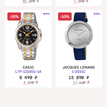
32 390
₽
7 990
₽
жен.
жен.
-15%
-10%
CASIO
JACQUES LEMANS
LTP-1314SG-1A
1-2031C
8 490
₽
15 890
₽
9 990
₽
17 660
₽