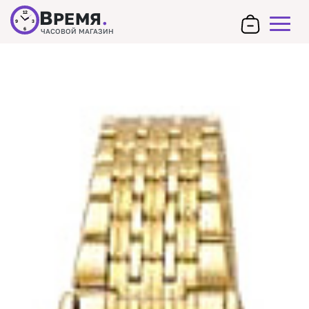
В
РЕМЯ
.
12
9
3
6
ЧАСОВОЙ МАГАЗИН