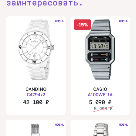
заинтересовать.
жен.
жен.
-15%
CANDINO
CASIO
C4794/2
A100WE-1A
42 100
₽
5 090
₽
5 990
₽
жен.
жен.