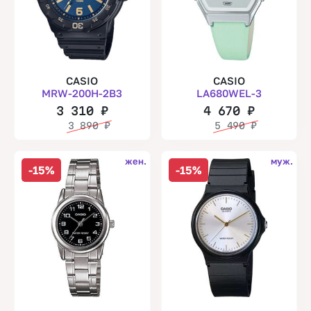
CASIO
CASIO
MRW-200H-2B3
LA680WEL-3
3 310
₽
4 670
₽
3 890
₽
5 490
₽
жен.
муж.
-15%
-15%