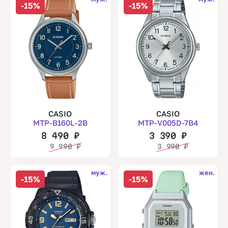
-15%
-15%
CASIO
CASIO
MTP-B160L-2B
MTP-V005D-7B4
8 490
₽
3 390
₽
9 990
₽
3 990
₽
муж.
жен.
-15%
-15%