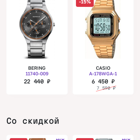
-15%
BERING
CASIO
11740-009
A-178WGA-1
22 440
₽
6 450
₽
7 590
₽
Со скидкой
муж.
муж.