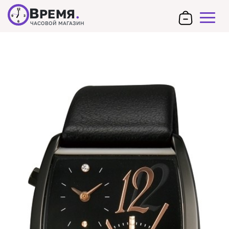
В
РЕМЯ
.
12
9
3
6
ЧАСОВОЙ МАГАЗИН