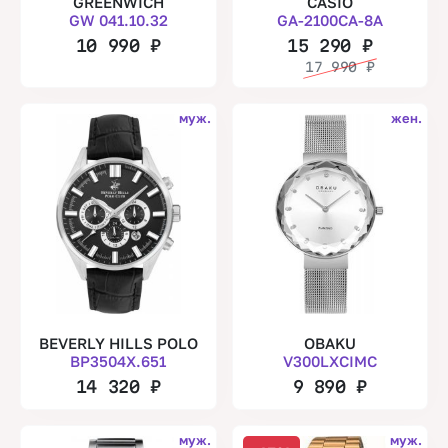
GREENWICH
CASIO
GW 041.10.32
GA-2100CA-8A
10 990
₽
15 290
₽
17 990
₽
муж.
жен.
BEVERLY HILLS POLO
OBAKU
BP3504X.651
V300LXCIMC
14 320
₽
9 890
₽
муж.
муж.