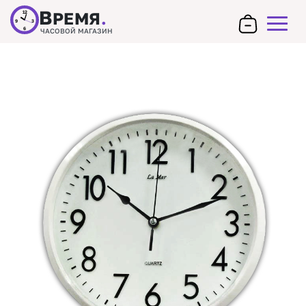
В
РЕМЯ
.
12
9
3
6
ЧАСОВОЙ МАГАЗИН