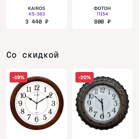
KAIROS
ФОТОН
KS-363
П154
3 440
₽
800
₽
Со скидкой
-19%
-20%