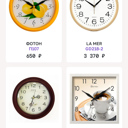
ФОТОН
LA MER
П107
GD218-2
650
₽
3 370
₽