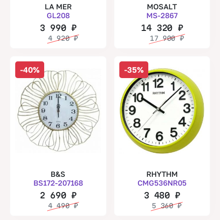
LA MER
MOSALT
GL208
MS-2867
3 990
₽
14 320
₽
4 920
₽
17 900
₽
-40%
-35%
B&S
RHYTHM
BS172-207168
CMG536NR05
2 690
₽
3 480
₽
4 490
₽
5 360
₽