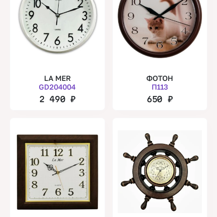
LA MER
ФОТОН
GD204004
П113
2 490
₽
650
₽