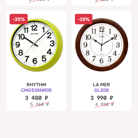
-35%
-19%
RHYTHM
LA MER
CMG536NR05
GL208
3 480
₽
3 990
₽
5 360
₽
4 920
₽