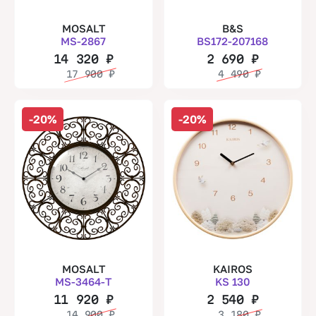
MOSALT
B&S
MS-2867
BS172-207168
14 320
₽
2 690
₽
17 900
₽
4 490
₽
-20%
-20%
MOSALT
KAIROS
MS-3464-T
KS 130
11 920
₽
2 540
₽
14 900
₽
3 180
₽