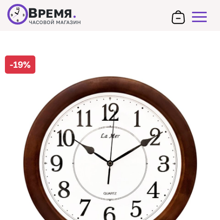
В
РЕМЯ
.
12
9
3
6
ЧАСОВОЙ МАГАЗИН
-19%