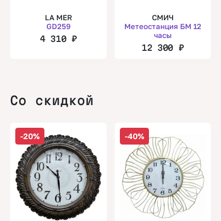
LA MER
СМИЧ
GD259
Метеостанция БМ 12
часы
4 310
₽
12 300
₽
Со скидкой
-20%
-40%