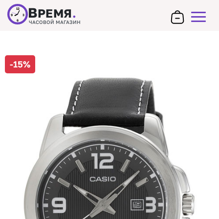
В
РЕМЯ
.
12
9
3
6
ЧАСОВОЙ МАГАЗИН
-15%