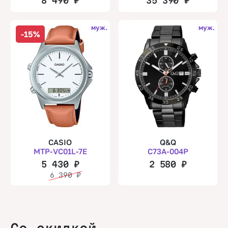
8 490
₽
35 390
₽
муж.
муж.
-15%
CASIO
Q&Q
MTP-VC01L-7E
C73A-004P
5 430
₽
2 580
₽
6 390
₽