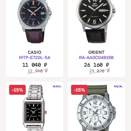
CASIO
ORIENT
MTP-E720L-5A
RA-AA0C04B19B
11 040
₽
26 160
₽
12 990
₽
29 070
₽
жен.
муж.
-15%
-15%