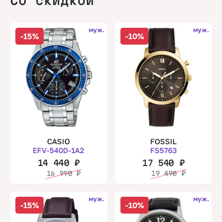
Со скидкой
муж.
муж.
-15%
-10%
CASIO
FOSSIL
EFV-540D-1A2
FS5763
14 440
₽
17 540
₽
16 990
₽
19 490
₽
муж.
муж.
-15%
-10%