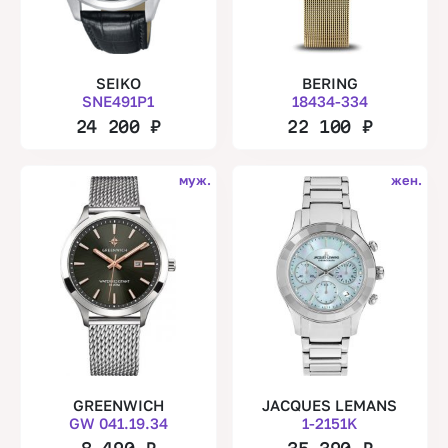
SEIKO
BERING
SNE491P1
18434-334
24 200
₽
22 100
₽
муж.
жен.
GREENWICH
JACQUES LEMANS
GW 041.19.34
1-2151K