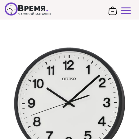
В
РЕМЯ
.
12
9
3
6
ЧАСОВОЙ МАГАЗИН