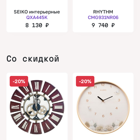
SEIKO интерьерные
RHYTHM
QXA445K
CMG931NR06
8 130
₽
9 740
₽
Со скидкой
-20%
-20%