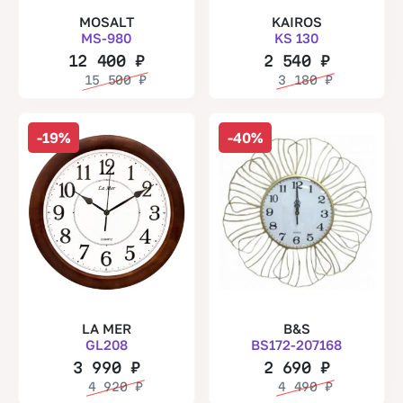
MOSALT
KAIROS
MS-980
KS 130
12 400
₽
2 540
₽
15 500
₽
3 180
₽
-19%
-40%
LA MER
B&S
GL208
BS172-207168
3 990
₽
2 690
₽
4 920
₽
4 490
₽