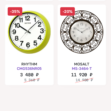
-35%
-20%
RHYTHM
MOSALT
CMG536NR05
MS-3464-T
3 480
₽
11 920
₽
5 360
₽
14 900
₽