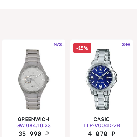
муж.
жен.
-15%
GREENWICH
CASIO
GW 084.10.33
LTP-V004D-2B
35 990
₽
4 070
₽