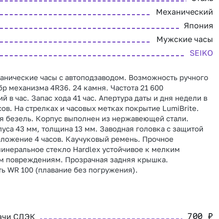
Механический
Япония
Мужские часы
SEIKO
анические часы с автоподзаводом. Возможность ручного
бр механизма 4R36. 24 камня. Частота 21 600
й в час. Запас хода 41 час. Апертура даты и дня недели в
сов. На стрелках и часовых метках покрытие LumiBrite.
 безель. Корпус выполнен из нержавеющей стали.
уса 43 мм, толщина 13 мм. Заводная головка с защитой
ложение 4 часов. Каучуковый ремень. Прочное
инеральное стекло Hardlex устойчивое к мелким
м повреждениям. Прозрачная задняя крышка.
ь WR 100 (плавание без погружения).
ачи СДЭК
700
₽