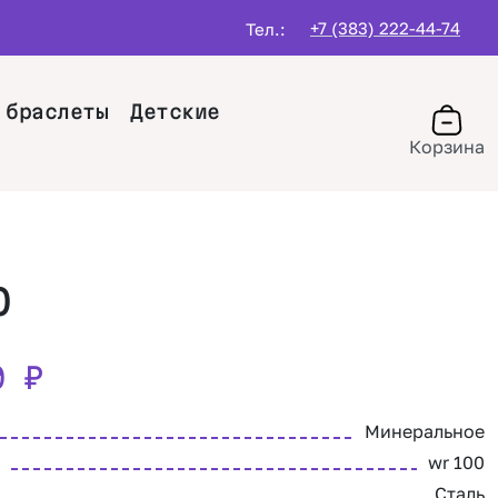
+7 (383) 222-44-74
Тел.:
 браслеты
Детские
Корзина
O
00
₽
Минеральное
wr 100
Сталь