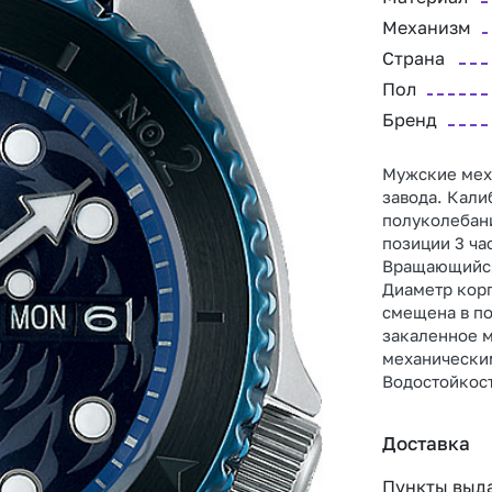
Механизм
Страна
Пол
Бренд
Мужские мех
завода. Кали
полуколебани
позиции 3 ча
Вращающийся
Диаметр корп
смещена в по
закаленное м
механически
Водостойкост
Доставка
Пункты выд