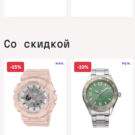
Со скидкой
жен.
муж.
-15%
-10%