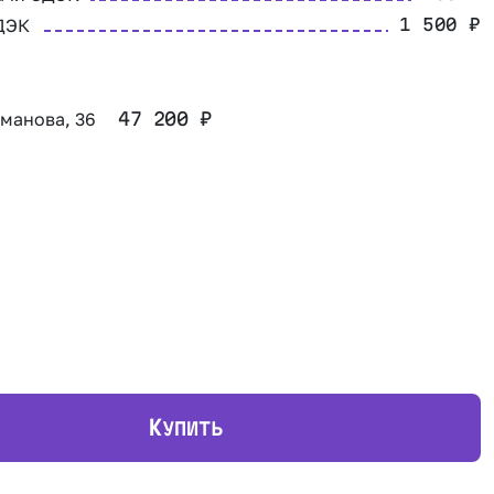
ДЭК
1 500
₽
оманова, 36
47 200
₽
К
УПИТЬ