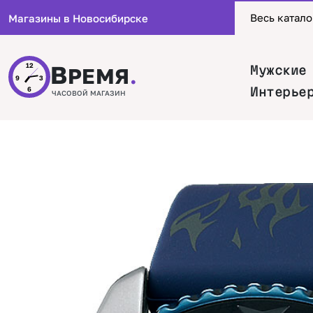
Весь катало
Магазины в Новосибирске
В
12
Мужские
РЕМЯ
.
9
3
Интерье
6
ЧАСОВОЙ МАГАЗИН