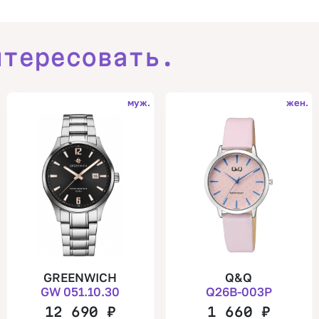
нтересовать.
муж.
жен.
GREENWICH
Q&Q
GW 051.10.30
Q26B-003P
12 690
₽
1 660
₽