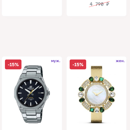
4 790
₽
муж.
жен.
-15%
-15%