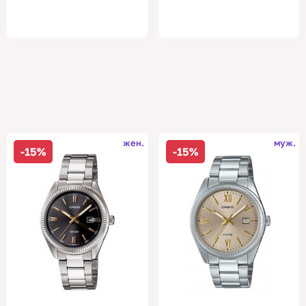
жен.
муж.
-15%
-15%