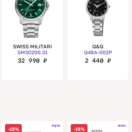
SWISS MILITARI
Q&Q
SM30200.31
Q48A-002P
32 990
₽
2 440
₽
муж.
жен.
-15%
-15%