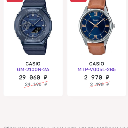
CASIO
CASIO
GM-2100N-2A
MTP-V005L-2B5
29 060
₽
2 970
₽
34 190
₽
3 490
₽