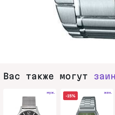
Вас также могут
заи
муж.
жен.
-15%