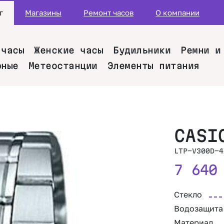
г
Магазины
Ремонт часов
О компании
 часы
Женские часы
Будильники
Ремни и
рные
Метеостанции
Элементы питания
CASI
LTP-V300D-4
7 64
Стекло
Водозащита
Материал