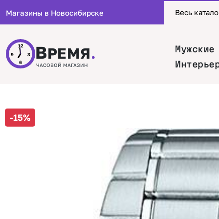
Весь катало
Магазины в Новосибирске
В
12
Мужские
РЕМЯ
.
9
3
Интерье
6
ЧАСОВОЙ МАГАЗИН
-15%