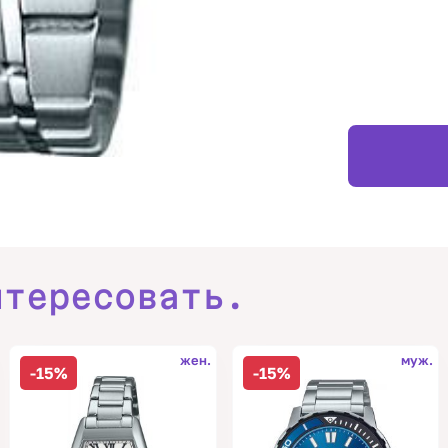
нтересовать.
жен.
муж.
-15%
-15%