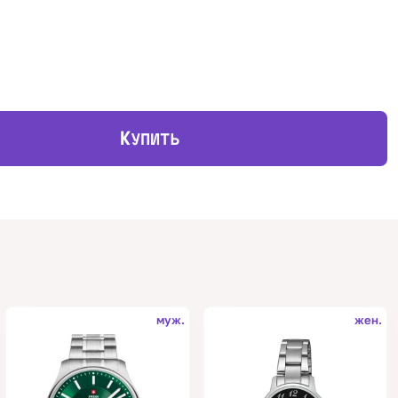
К
УПИТЬ
муж.
жен.