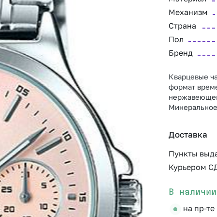
Механизм
Страна
Пол
Бренд
Кварцевые ча
формат време
нержавеющей 
Минеральное
Доставка
Пункты выд
Курьером С
В наличии
на пр-те