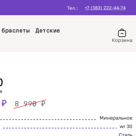
+7 (383) 222-44-74
Тел.:
 браслеты
Детские
Корзина
O
A
0
₽
8 990
₽
Минеральное
wr 30
Сталь