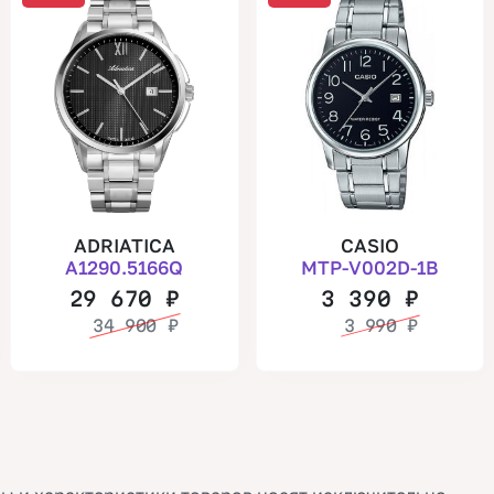
ADRIATICA
CASIO
A1290.5166Q
MTP-V002D-1B
29 670
₽
3 390
₽
34 900
₽
3 990
₽