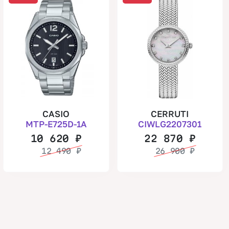
CASIO
CERRUTI
MTP-E725D-1A
CIWLG2207301
10 620
₽
22 870
₽
12 490
₽
26 900
₽