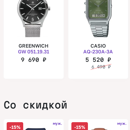
GREENWICH
CASIO
GW 051.19.31
AQ-230A-3A
9 690
₽
5 520
₽
6 490
₽
Со скидкой
муж.
муж.
-15%
-15%