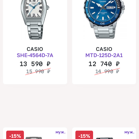
CASIO
CASIO
SHE-4564D-7A
MTD-125D-2A1
13 590
₽
12 740
₽
15 990
₽
14 990
₽
муж.
муж.
-15%
-15%