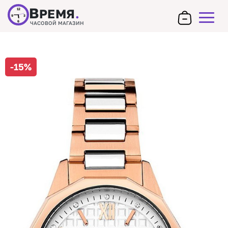
В
РЕМЯ
.
12
9
3
6
ЧАСОВОЙ МАГАЗИН
-15%