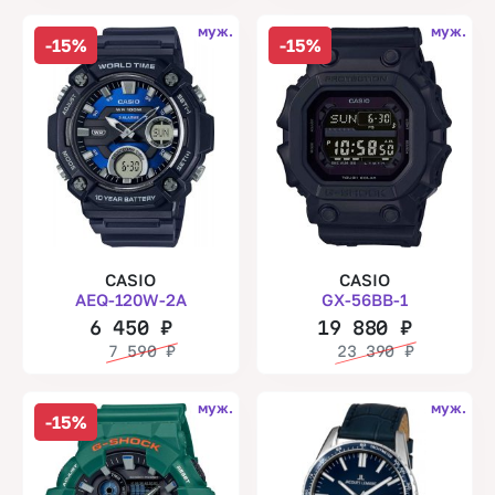
муж.
муж.
-15%
-15%
CASIO
CASIO
AEQ-120W-2A
GX-56BB-1
6 450
₽
19 880
₽
7 590
₽
23 390
₽
муж.
муж.
-15%