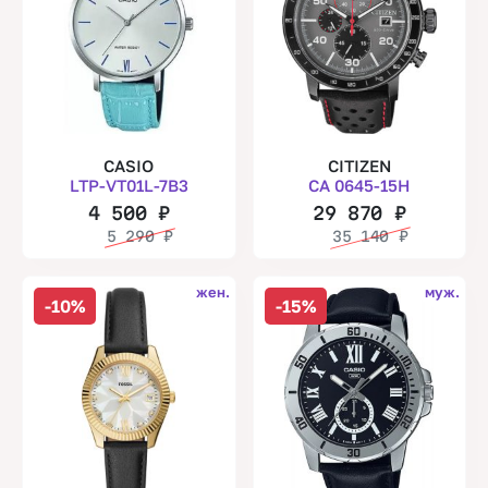
CASIO
CITIZEN
LTP-VT01L-7B3
CA 0645-15H
4 500
₽
29 870
₽
5 290
₽
35 140
₽
жен.
муж.
-10%
-15%