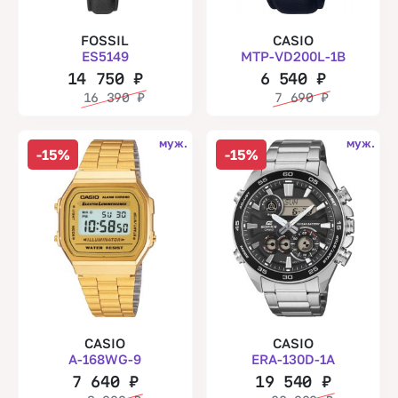
FOSSIL
CASIO
ES5149
MTP-VD200L-1B
14 750
₽
6 540
₽
16 390
₽
7 690
₽
муж.
муж.
-15%
-15%
CASIO
CASIO
A-168WG-9
ERA-130D-1A
7 640
₽
19 540
₽