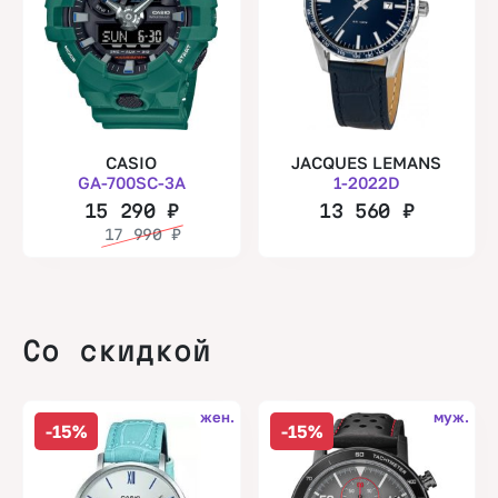
CASIO
JACQUES LEMANS
GA-700SC-3A
1-2022D
15 290
₽
13 560
₽
17 990
₽
Со скидкой
жен.
муж.
-15%
-15%