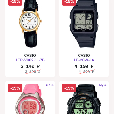
-15%
-15%
CASIO
CASIO
LTP-V002GL-7B
LF-20W-1A
3 140
₽
4 160
₽
3 690
₽
4 890
₽
жен.
муж.
-15%
-15%