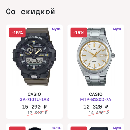
Со скидкой
муж.
муж.
-15%
-15%
CASIO
CASIO
GA-710TU-1A3
MTP-B180D-7A
15 290
₽
12 320
₽
17 990
₽
14 490
₽
жен.
муж.