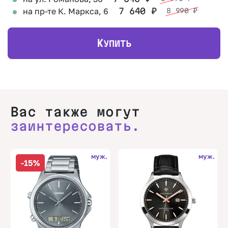
на пр-те К. Маркса, 6
7 640
₽
8 990
₽
К
УПИТЬ
Вас также могут
заинтересовать.
муж.
муж.
-15%