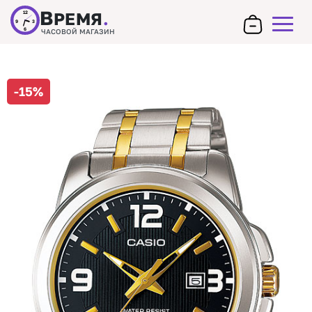
В
РЕМЯ
.
12
9
3
6
ЧАСОВОЙ МАГАЗИН
-15%