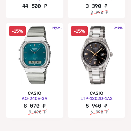
44 500
₽
3 390
₽
3 990
₽
муж.
жен.
-15%
-15%
CASIO
CASIO
AQ-240E-3A
LTP-1302D-1A2
8 070
₽
5 940
₽
9 490
₽
6 990
₽