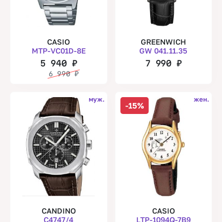
CASIO
GREENWICH
MTP-VC01D-8E
GW 041.11.35
5 940
₽
7 990
₽
6 990
₽
муж.
жен.
-15%
CANDINO
CASIO
C4747/4
LTP-1094Q-7B9