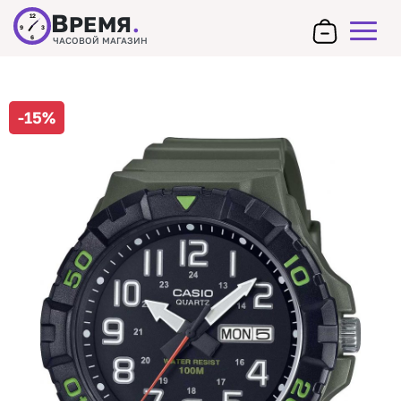
В
РЕМЯ
.
12
9
3
6
ЧАСОВОЙ МАГАЗИН
-15%