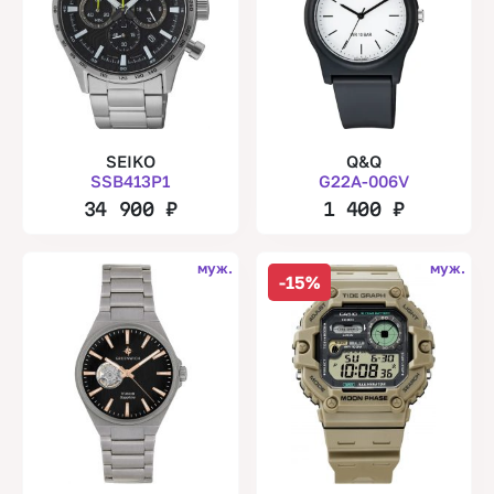
SEIKO
Q&Q
SSB413P1
G22A-006V
34 900
₽
1 400
₽
муж.
муж.
-15%