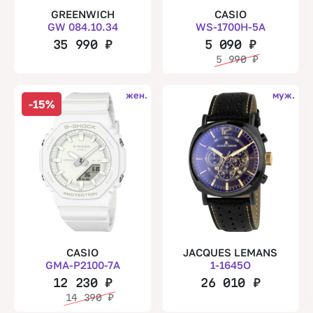
GREENWICH
CASIO
GW 084.10.34
WS-1700H-5A
35 990
₽
5 090
₽
5 990
₽
жен.
муж.
-15%
CASIO
JACQUES LEMANS
GMA-P2100-7A
1-1645O
12 230
₽
26 010
₽
14 390
₽