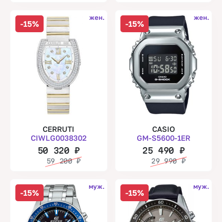
жен.
жен.
-15%
-15%
CERRUTI
CASIO
CIWLG0038302
GM-S5600-1ER
50 320
₽
25 490
₽
59 200
₽
29 990
₽
муж.
муж.
-15%
-15%