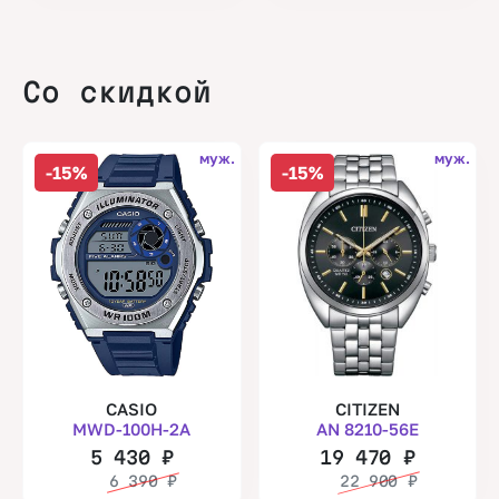
Со скидкой
муж.
муж.
-15%
-15%
CASIO
CITIZEN
MWD-100H-2A
AN 8210-56E
5 430
₽
19 470
₽
6 390
₽
22 900
₽