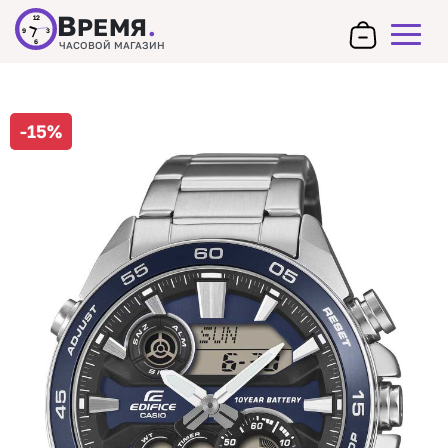
В
РЕМЯ
.
12
9
3
6
ЧАСОВОЙ МАГАЗИН
-15%