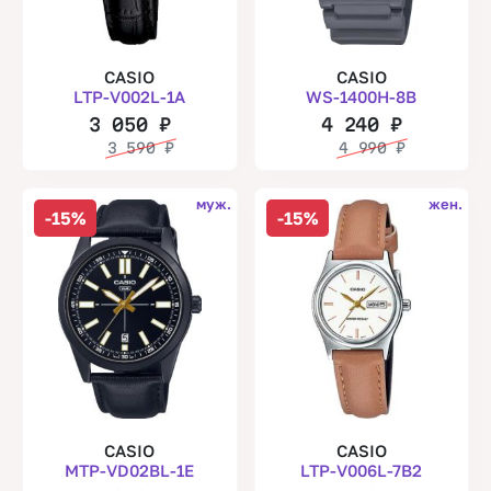
CASIO
CASIO
LTP-V002L-1A
WS-1400H-8B
3 050
₽
4 240
₽
3 590
₽
4 990
₽
муж.
жен.
-15%
-15%
CASIO
CASIO
MTP-VD02BL-1E
LTP-V006L-7B2