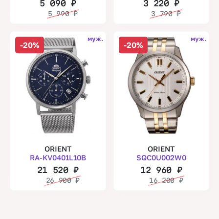
5 090
₽
3 220
₽
5 990
₽
3 790
₽
муж.
муж.
-20%
-20%
ORIENT
ORIENT
RA-KV0401L10B
SQC0U002W0
21 520
₽
12 960
₽
26 900
₽
16 200
₽