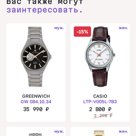
Вас также могут
заинтересовать.
муж.
жен.
-15%
GREENWICH
CASIO
GW 084.10.34
LTP-V005L-7B3
35 990
₽
2 800
₽
3 290
₽
муж.
жен.