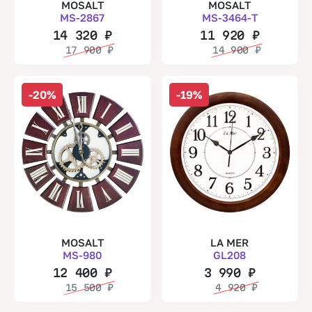
MOSALT
MOSALT
MS-2867
MS-3464-T
14 320
₽
11 920
₽
17 900
₽
14 900
₽
-20%
-19%
MOSALT
LA MER
MS-980
GL208
12 400
₽
3 990
₽
15 500
₽
4 920
₽