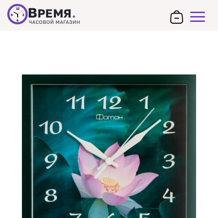
В
РЕМЯ
.
12
9
3
6
ЧАСОВОЙ МАГАЗИН