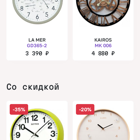
LA MER
KAIROS
GD365-2
MK 006
3 390
₽
4 880
₽
Со скидкой
-35%
-20%