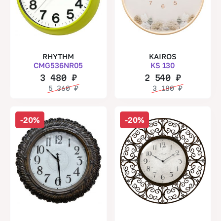
RHYTHM
KAIROS
CMG536NR05
KS 130
3 480
₽
2 540
₽
5 360
₽
3 180
₽
-20%
-20%