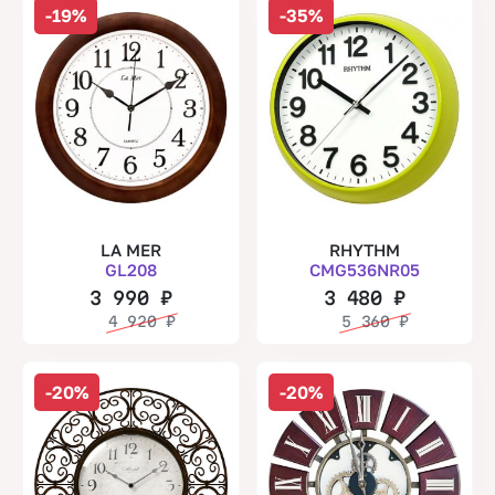
-19%
-35%
LA MER
RHYTHM
GL208
CMG536NR05
3 990
₽
3 480
₽
4 920
₽
5 360
₽
-20%
-20%