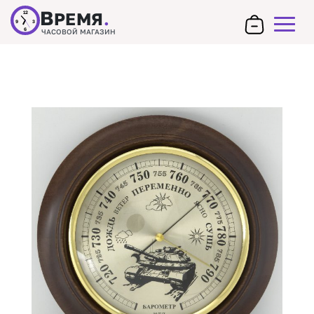
В
РЕМЯ
.
12
9
3
6
ЧАСОВОЙ МАГАЗИН