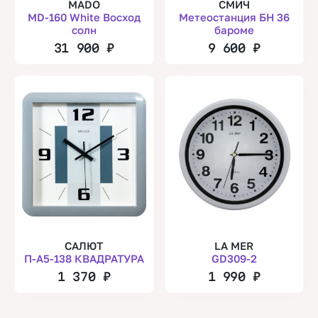
MADO
СМИЧ
MD-160 White Восход
Метеостанция БН 36
солн
бароме
31 900
₽
9 600
₽
САЛЮТ
LA MER
П-А5-138 КВАДРАТУРА
GD309-2
1 370
₽
1 990
₽