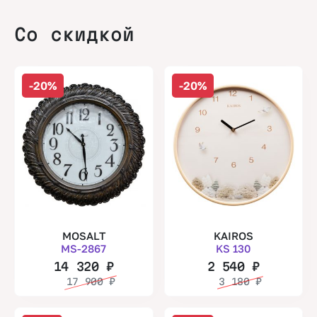
Со скидкой
-20%
-20%
MOSALT
KAIROS
MS-2867
KS 130
14 320
₽
2 540
₽
17 900
₽
3 180
₽