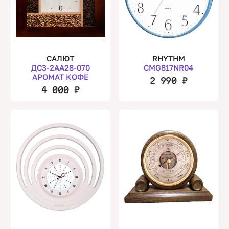
САЛЮТ
RHYTHM
ДС3-2АА28-070
CMG817NR04
АРОМАТ КОФЕ
2 990
₽
4 000
₽