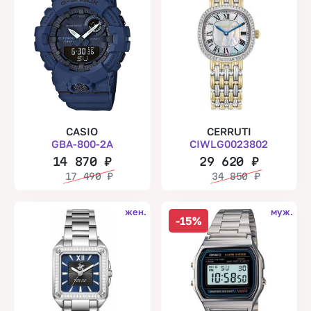
CASIO
CERRUTI
GBA-800-2A
CIWLG0023802
14 870
₽
29 620
₽
17 490
₽
34 850
₽
жен.
муж.
-15%