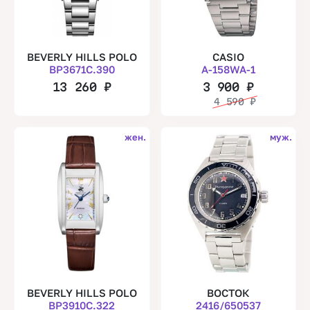
BEVERLY HILLS POLO
CASIO
BP3671C.390
A-158WA-1
13 260
₽
3 900
₽
4 590
₽
жен.
муж.
BEVERLY HILLS POLO
ВОСТОК
BP3910C.322
2416/650537