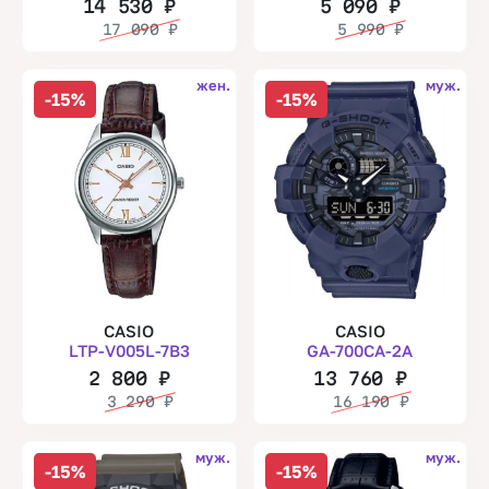
14 530
₽
5 090
₽
17 090
₽
5 990
₽
жен.
муж.
-15%
-15%
CASIO
CASIO
LTP-V005L-7B3
GA-700CA-2A
2 800
₽
13 760
₽
3 290
₽
16 190
₽
муж.
муж.
-15%
-15%