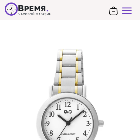
В
РЕМЯ
.
12
9
3
6
ЧАСОВОЙ МАГАЗИН