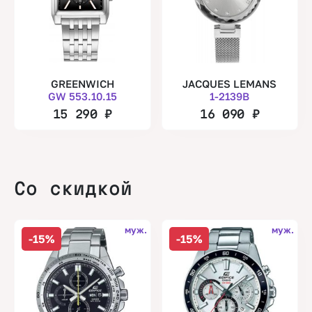
GREENWICH
JACQUES LEMANS
GW 553.10.15
1-2139B
15 290
₽
16 090
₽
Со скидкой
муж.
муж.
-15%
-15%