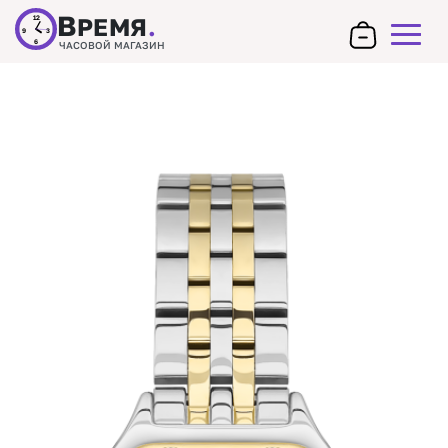
В
РЕМЯ
.
12
9
3
6
ЧАСОВОЙ МАГАЗИН