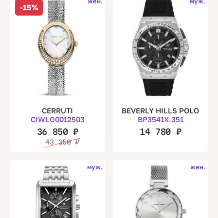
жен.
муж.
-15%
CERRUTI
BEVERLY HILLS POLO
CIWLG0012503
BP3541X.351
36 850
₽
14 780
₽
43 350
₽
муж.
жен.