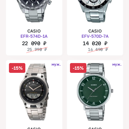
CASIO
CASIO
EFR-574D-1A
EFV-570D-7A
22 090
₽
14 020
₽
25 990
₽
16 490
₽
муж.
муж.
-15%
-15%