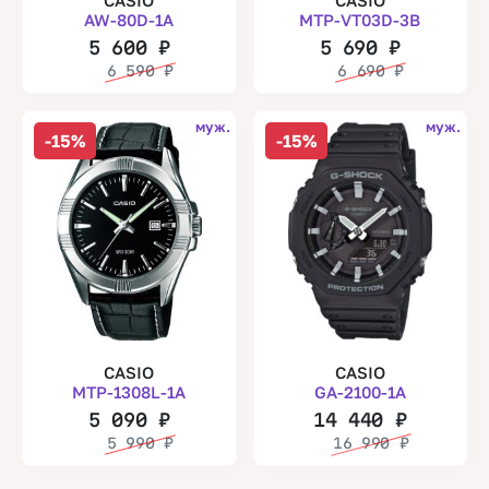
CASIO
CASIO
AW-80D-1A
MTP-VT03D-3B
5 600
₽
5 690
₽
6 590
₽
6 690
₽
муж.
муж.
-15%
-15%
CASIO
CASIO
MTP-1308L-1A
GA-2100-1A
5 090
₽
14 440
₽
5 990
₽
16 990
₽