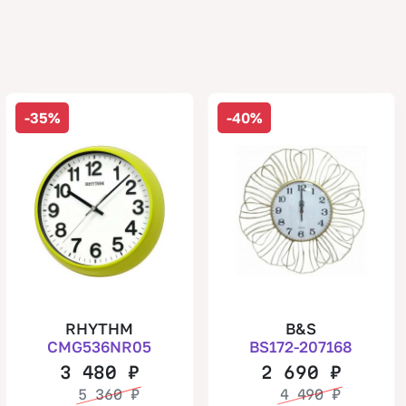
-35%
-40%
RHYTHM
B&S
CMG536NR05
BS172-207168
3 480
₽
2 690
₽
5 360
₽
4 490
₽