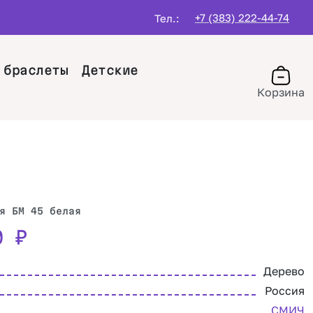
+7 (383) 222-44-74
Тел.:
 браслеты
Детские
Корзина
я БМ 45 белая
20
₽
Дерево
Россия
СМИЧ