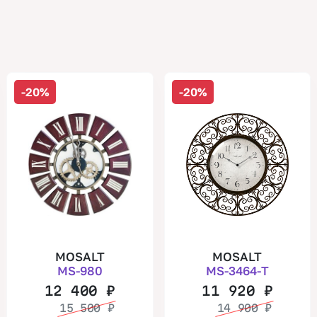
-20%
-20%
MOSALT
MOSALT
MS-980
MS-3464-T
12 400
₽
11 920
₽
15 500
₽
14 900
₽