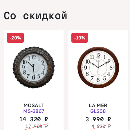
Со скидкой
-20%
-19%
MOSALT
LA MER
MS-2867
GL208
14 320
₽
3 990
₽
17 900
₽
4 920
₽