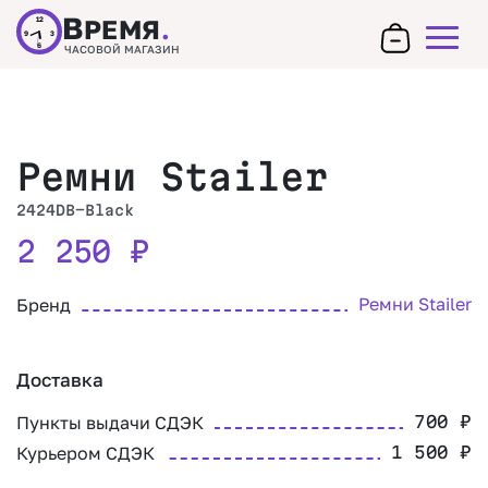
В
РЕМЯ
.
12
9
3
6
ЧАСОВОЙ МАГАЗИН
Ремни Stailer
2424DB-Black
2 250
₽
Ремни Stailer
Бренд
Доставка
Пункты выдачи СДЭК
700
₽
Курьером СДЭК
1 500
₽