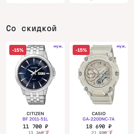
Со скидкой
муж.
муж.
-15%
-15%
CITIZEN
CASIO
BF 2011-51L
GA-2200NC-7A
11 700
₽
18 690
₽
13 760
₽
21 990
₽