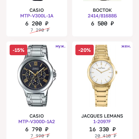
CASIO
ВОСТОК
MTP-V300L-1A
2414/81688Б
6 200
₽
6 500
₽
7 290
₽
муж.
жен.
-15%
-20%
CASIO
JACQUES LEMANS
MTP-V300D-1A2
1-2097F
6 790
₽
16 330
₽
7 990
₽
20 410
₽