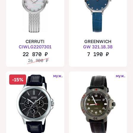
CERRUTI
GREENWICH
CIWLG2207301
GW 321.18.38
22 870
₽
7 190
₽
26 900
₽
муж.
муж.
-15%