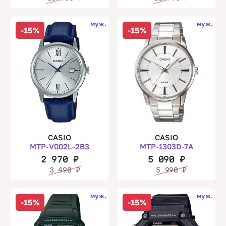
муж.
муж.
-15%
-15%
CASIO
CASIO
MTP-V002L-2B3
MTP-1303D-7A
2 970
₽
5 090
₽
3 490
₽
5 990
₽
муж.
муж.
-15%
-15%