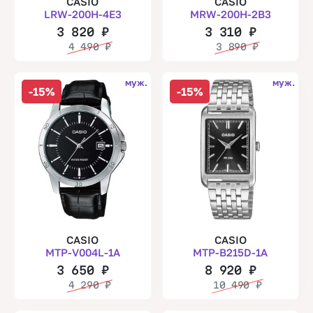
CASIO
CASIO
LRW-200H-4E3
MRW-200H-2B3
3 820
₽
3 310
₽
4 490
₽
3 890
₽
муж.
муж.
-15%
-15%
CASIO
CASIO
MTP-V004L-1A
MTP-B215D-1A
3 650
₽
8 920
₽
4 290
₽
10 490
₽