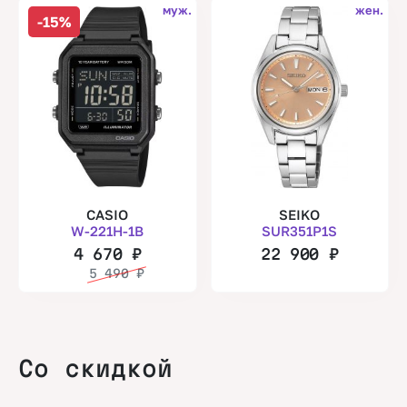
муж.
жен.
-15%
CASIO
SEIKO
W-221H-1B
SUR351P1S
4 670
₽
22 900
₽
5 490
₽
Со скидкой