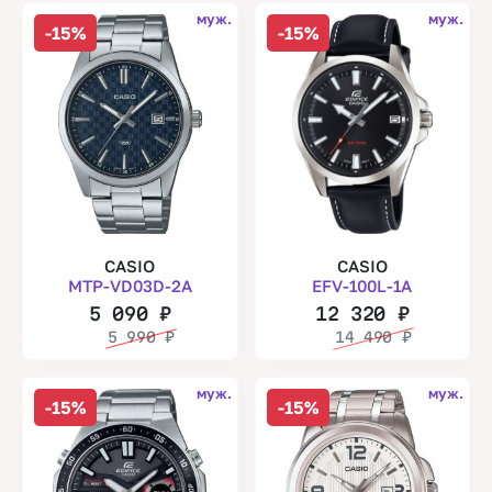
муж.
муж.
-15%
-15%
CASIO
CASIO
MTP-VD03D-2A
EFV-100L-1A
5 090
₽
12 320
₽
5 990
₽
14 490
₽
муж.
муж.
-15%
-15%