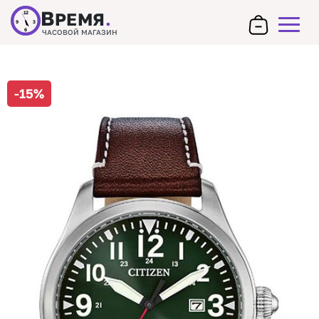
В
РЕМЯ
.
12
9
3
6
ЧАСОВОЙ МАГАЗИН
-15%