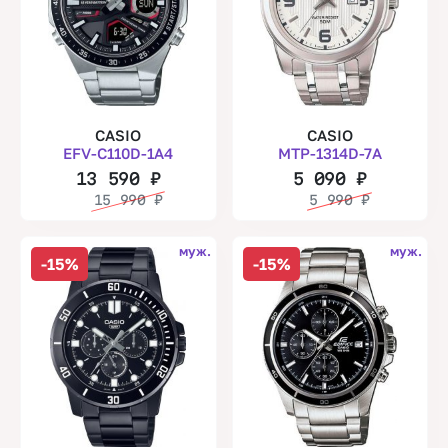
CASIO
CASIO
EFV-C110D-1A4
MTP-1314D-7A
13 590
₽
5 090
₽
15 990
₽
5 990
₽
муж.
муж.
-15%
-15%