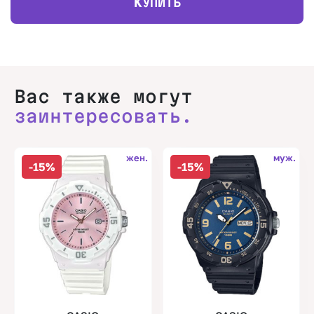
К
УПИТЬ
Вас также могут
заинтересовать.
жен.
муж.
-15%
-15%