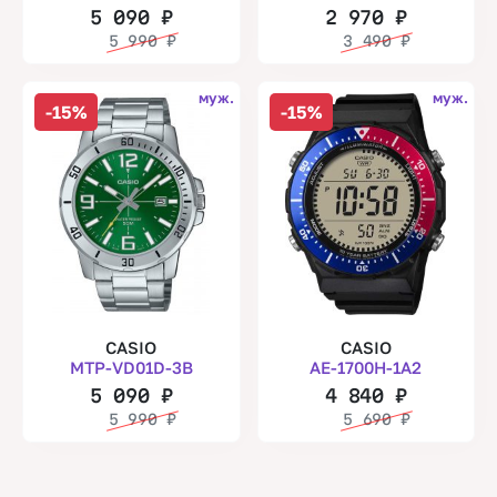
5 090
₽
2 970
₽
5 990
₽
3 490
₽
муж.
муж.
-15%
-15%
CASIO
CASIO
MTP-VD01D-3B
AE-1700H-1A2
5 090
₽
4 840
₽
5 990
₽
5 690
₽