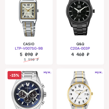
CASIO
Q&Q
LTP-V007SG-9B
C20A-003P
5 090
₽
4 460
₽
5 990
₽
муж.
муж.
-15%