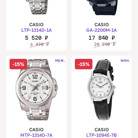
CASIO
CASIO
LTP-1314D-1A
GA-2200M-1A
5 520
₽
17 840
₽
6 490
₽
20 990
₽
муж.
жен.
-15%
-15%
CASIO
CASIO
MTP-1314D-7A
LTP-1094E-7B