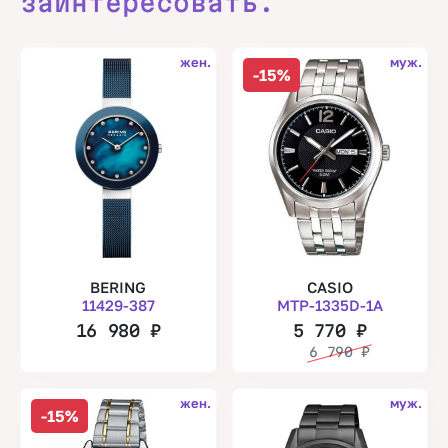
заинтересовать.
жен.
муж.
-15%
BERING
CASIO
11429-387
MTP-1335D-1A
16 980
₽
5 770
₽
6 790
₽
жен.
муж.
-15%