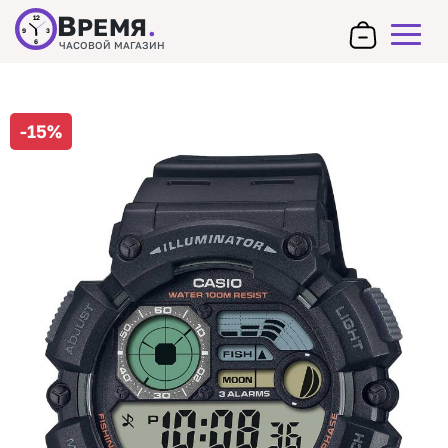
В
РЕМЯ
.
12
9
3
6
ЧАСОВОЙ МАГАЗИН
-15%