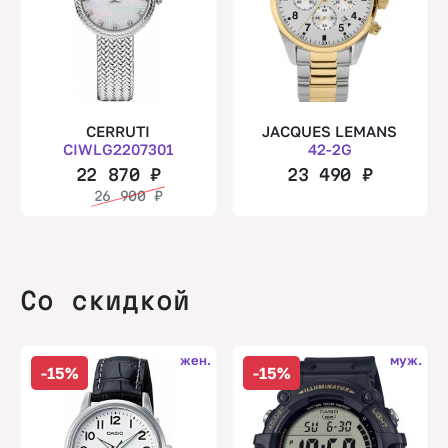
CERRUTI
JACQUES LEMANS
CIWLG2207301
42-2G
22 870
₽
23 490
₽
26 900
₽
Со скидкой
жен.
муж.
-15%
-15%