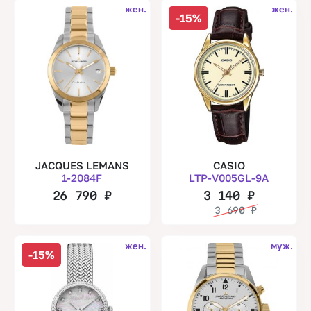
жен.
жен.
-15%
JACQUES LEMANS
CASIO
1-2084F
LTP-V005GL-9A
26 790
₽
3 140
₽
3 690
₽
жен.
муж.
-15%