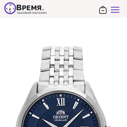
В
РЕМЯ
.
12
9
3
6
ЧАСОВОЙ МАГАЗИН