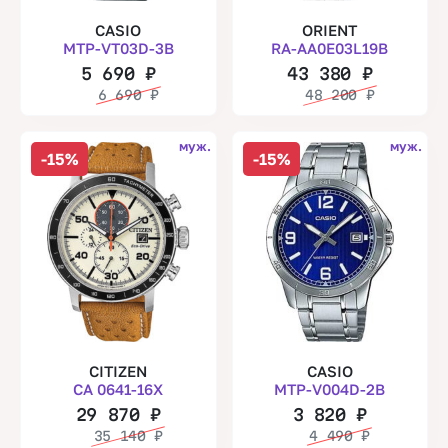
CASIO
ORIENT
MTP-VT03D-3B
RA-AA0E03L19B
5 690
₽
43 380
₽
6 690
₽
48 200
₽
муж.
муж.
-15%
-15%
CITIZEN
CASIO
CA 0641-16X
MTP-V004D-2B
29 870
₽
3 820
₽
35 140
₽
4 490
₽