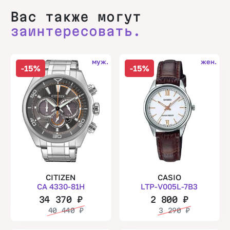
Вас также могут
заинтересовать.
муж.
жен.
-15%
-15%
CITIZEN
CASIO
CA 4330-81H
LTP-V005L-7B3
34 370
₽
2 800
₽
40 440
₽
3 290
₽