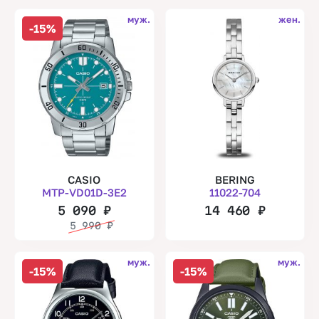
муж.
жен.
-15%
CASIO
BERING
MTP-VD01D-3E2
11022-704
5 090
₽
14 460
₽
5 990
₽
муж.
муж.
-15%
-15%