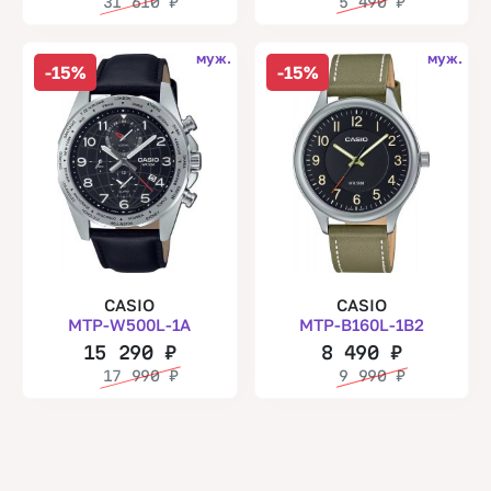
31 610
₽
5 490
₽
муж.
муж.
-15%
-15%
CASIO
CASIO
MTP-W500L-1A
MTP-B160L-1B2
15 290
₽
8 490
₽
17 990
₽
9 990
₽