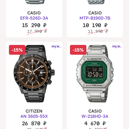
CASIO
CASIO
EFR-526D-3A
MTP-B190D-7B
15 290
₽
10 190
₽
17 990
₽
11 990
₽
муж.
муж.
-15%
-15%
CITIZEN
CASIO
AN 3605-55X
W-218HD-3A
26 870
₽
4 670
₽