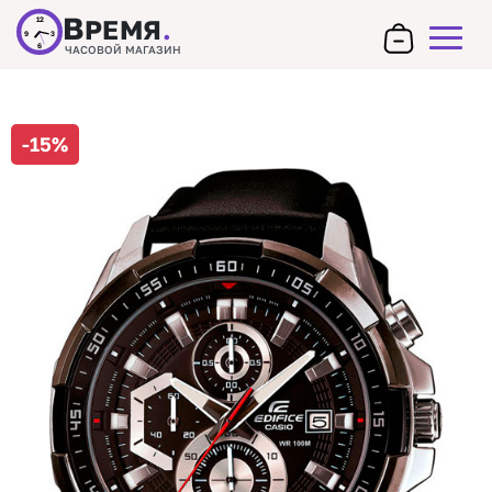
В
РЕМЯ
.
12
9
3
6
ЧАСОВОЙ МАГАЗИН
-15%