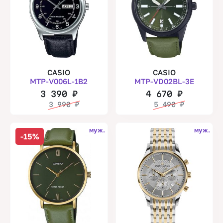
CASIO
CASIO
MTP-V006L-1B2
MTP-VD02BL-3E
3 390
₽
4 670
₽
3 990
₽
5 490
₽
муж.
муж.
-15%