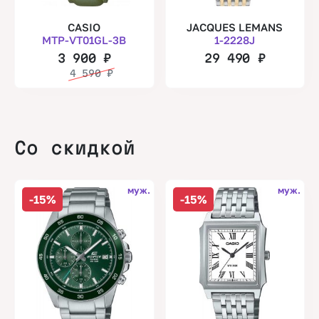
CASIO
JACQUES LEMANS
MTP-VT01GL-3B
1-2228J
3 900
₽
29 490
₽
4 590
₽
Со скидкой
муж.
муж.
-15%
-15%