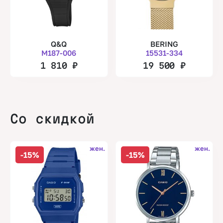
Q&Q
BERING
M187-006
15531-334
1 810
₽
19 500
₽
Со скидкой
жен.
жен.
-15%
-15%