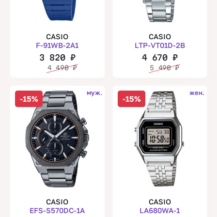
CASIO
CASIO
F-91WB-2A1
LTP-VT01D-2B
3 820
₽
4 670
₽
4 490
₽
5 490
₽
муж.
жен.
-15%
-15%
CASIO
CASIO
EFS-S570DC-1A
LA680WA-1