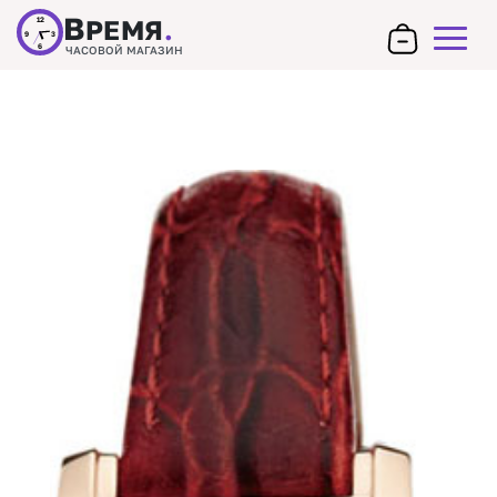
В
РЕМЯ
.
12
9
3
6
ЧАСОВОЙ МАГАЗИН