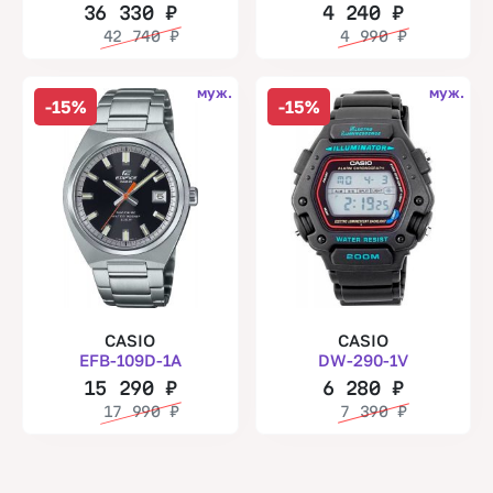
36 330
₽
4 240
₽
42 740
₽
4 990
₽
муж.
муж.
-15%
-15%
CASIO
CASIO
EFB-109D-1A
DW-290-1V
15 290
₽
6 280
₽
17 990
₽
7 390
₽