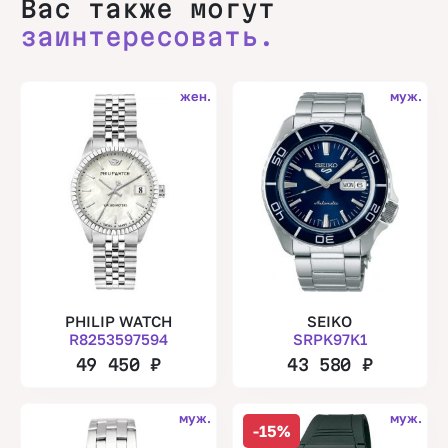
Вас также могут
заинтересовать.
жен.
муж.
PHILIP WATCH
SEIKO
R8253597594
SRPK97K1
49 450
₽
43 580
₽
муж.
муж.
-15%