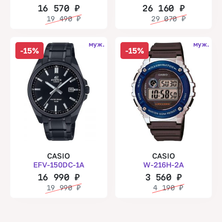
16 570
₽
26 160
₽
19 490
₽
29 070
₽
муж.
муж.
-15%
-15%
CASIO
CASIO
EFV-150DC-1A
W-216H-2A
16 990
₽
3 560
₽
19 990
₽
4 190
₽