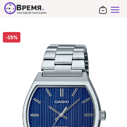
В
РЕМЯ
.
12
9
3
6
ЧАСОВОЙ МАГАЗИН
-15%