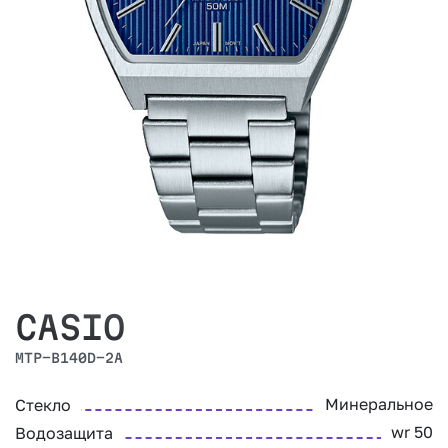
CASIO
MTP-B140D-2A
Минеральное
Стекло
wr 50
Водозащита