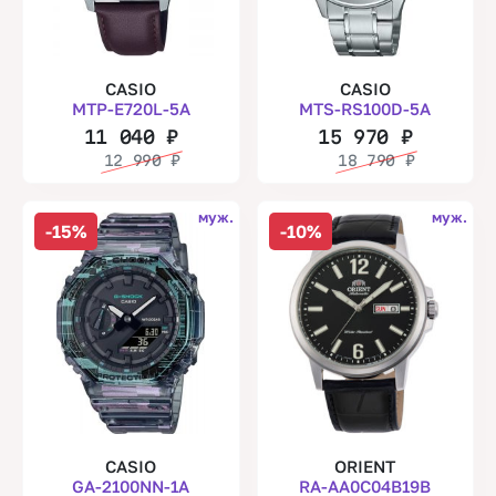
CASIO
CASIO
MTP-E720L-5A
MTS-RS100D-5A
11 040
₽
15 970
₽
12 990
₽
18 790
₽
муж.
муж.
-15%
-10%
CASIO
ORIENT
GA-2100NN-1A
RA-AA0C04B19B