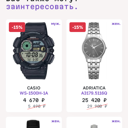
заинтересовать.
муж.
жен.
-15%
-15%
CASIO
ADRIATICA
WS-1500H-1A
A3179.5116Q
4 670
₽
25 420
₽
5 490
₽
29 900
₽
жен.
жен.