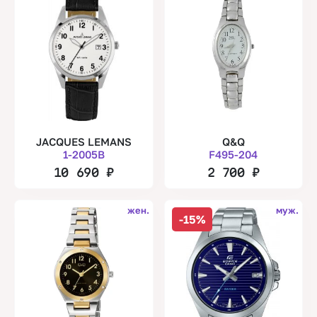
JACQUES LEMANS
Q&Q
1-2005B
F495-204
10 690
₽
2 700
₽
жен.
муж.
-15%