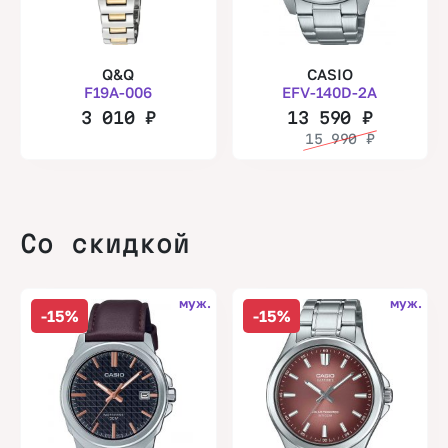
Q&Q
CASIO
F19A-006
EFV-140D-2A
3 010
₽
13 590
₽
15 990
₽
Со скидкой
муж.
муж.
-15%
-15%