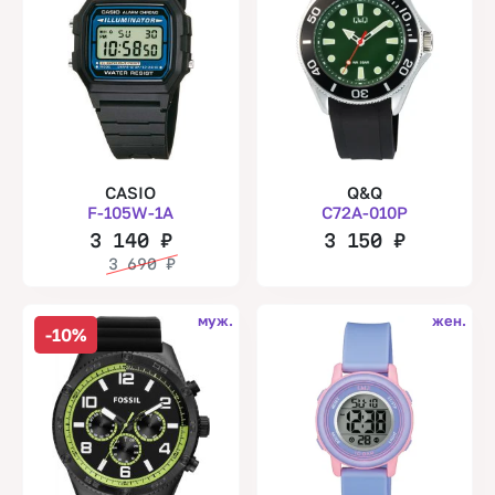
CASIO
Q&Q
F-105W-1A
C72A-010P
3 140
₽
3 150
₽
3 690
₽
муж.
жен.
-10%