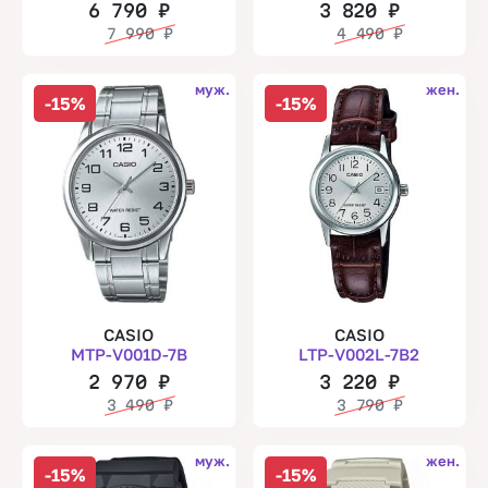
6 790
₽
3 820
₽
7 990
₽
4 490
₽
муж.
жен.
-15%
-15%
CASIO
CASIO
MTP-V001D-7B
LTP-V002L-7B2
2 970
₽
3 220
₽
3 490
₽
3 790
₽
муж.
жен.
-15%
-15%