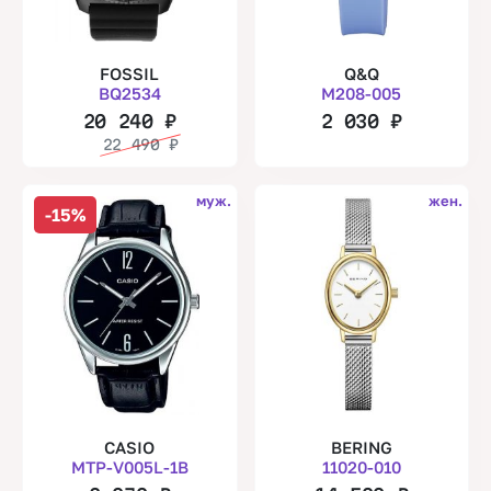
FOSSIL
Q&Q
BQ2534
M208-005
20 240
₽
2 030
₽
22 490
₽
муж.
жен.
-15%
CASIO
BERING
MTP-V005L-1B
11020-010