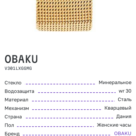
OBAKU
V301LXGGMG
Минеральное
Стекло
wr 30
Водозащита
Сталь
Материал
Кварцевый
Механизм
Дания
Страна
Женские часы
Пол
OBAKU
Бренд