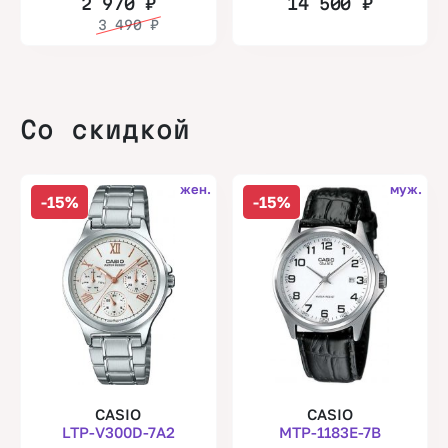
2 970
₽
14 500
₽
3 490
₽
Со скидкой
жен.
муж.
-15%
-15%
CASIO
CASIO
LTP-V300D-7A2
MTP-1183E-7B